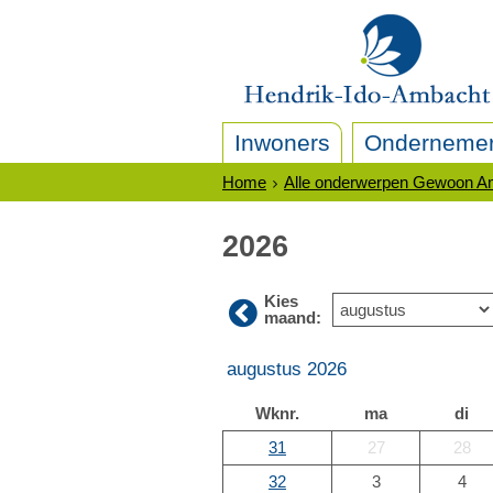
Inwoners
Onderneme
Home
Alle onderwerpen Gewoon A
2026
Kies
maand:
augustus 2026
Wknr.
ma
di
31
27
28
32
3
4