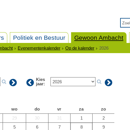
rs
Politiek en Bestuur
Gewoon Ambacht
mbacht
Evenementenkalender
Op de kalender
2026
Kies
jaar:
wo
do
vr
za
zo
29
30
31
1
2
5
6
7
8
9