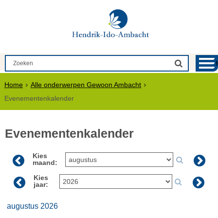
Home
Alle onderwerpen Gewoon Ambacht
Evenementenkalender
Evenementenkalender
Kies
maand:
Kies
jaar:
augustus 2026