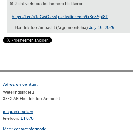
🚫 Zicht verkeersdeelnemers blokkeren
ℹ️
https://t.co/a1dGwOIewf
pic.twitter.com/tkBd8Spt8T
— Hendrik-Ido-Ambacht (@gemeentehia)
July 16, 2026
Adres en contact
Weteringsingel 1
3342 AE Hendrik-Ido-Ambacht
afspraak maken
telefoon:
14 078
Meer contactinformatie